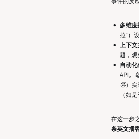
事件的反应，
多维度
拉"）
上下文
题，观
自动化
API
🤩
）实
（如是
在这一步
条英文播客