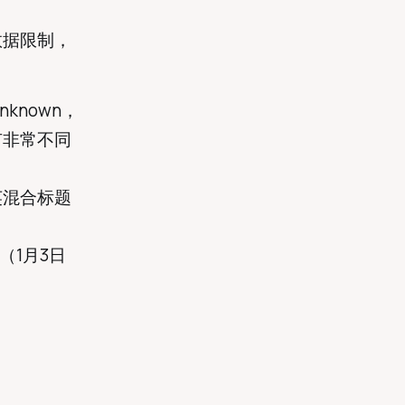
数据限制，
known，
有非常不同
英混合标题
（1月3日