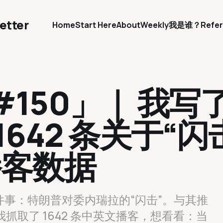
etter
Home
Start Here
About
Weekly
我是谁？
Refer
150」｜ 我写
642 条关于“闪
播客数据
事：特朗普对委内瑞拉的“闪击”。与其推
r我抓取了 1642 条中英文播客，想看看：当