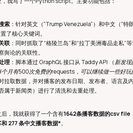
我写了一个Python script。主要功能包括：
搜索
：针对英文（"Trump Venezuela"）和中文（"
设置了核心关键词。
关联
：同时抓取了“格陵兰岛”和“拉丁美洲毒品走私”
察舆论的关联性。
处理
：脚本通过 GraphQL 接口从 Taddy API （
新发现的
。每个月有500次免费的requests，可以继续做一些好
时拉取数据，并对播客的发布日期、发布者、语言及
否属于新闻类）进行了清洗和去重处理。
之后，我就获得了一个含有
1642条播客数据的csv file
和 277 条中文播客数据*
。