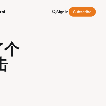
ral
Sign in
Subscribe
了个
击