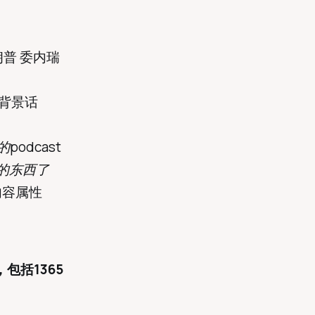
特朗普 委内瑞
等背景话
podcast
玩的东西了
内容属性
，包括1365