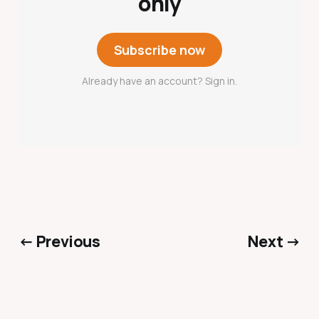
only
Subscribe now
Already have an account? Sign in.
← Previous
Next →