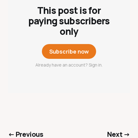
This post is for
paying subscribers
only
Subscribe now
Already have an account? Sign in.
← Previous
Next →