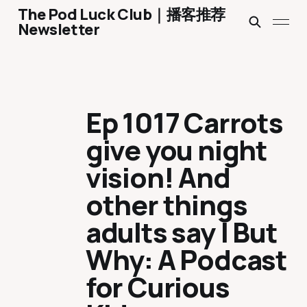
The Pod Luck Club｜播客推荐
Newsletter
Ep 1017 Carrots
give you night
vision! And
other things
adults say | But
Why: A Podcast
for Curious