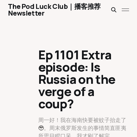
The Pod Luck Club｜播客推荐
Newsletter
Ep 1101 Extra
episode: Is
Russia on the
verge of a
coup?
周一好！我在海南快要被蚊子抬走了
🥹
。周末俄罗斯发生的事情简直匪夷
所思目瞪口呆，我才刚了解完