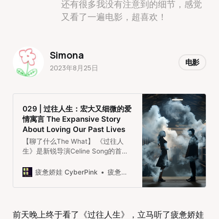
还有很多我没有注意到的细节，感觉
又看了一遍电影，超喜欢！
Simona
电影
2023年8月25日
029 | 过往人生：宏大又细微的爱
情寓言 The Expansive Story
About Loving Our Past Lives
【聊了什么The What】 《过往人
生》是新锐导演Celine Song的首部
长篇电影，故事讲述女主角
Nora（由Greta Lee饰演）和童年时
疲惫娇娃 CyberPink
疲惫娇娃 CyberPink
期相恋的青梅竹马Hae Sung（由刘
台午饰演）因移民原因分开二十年
后，在纽约相遇的情节。此…
前天晚上终于看了《过往人生》，立马听了疲惫娇娃