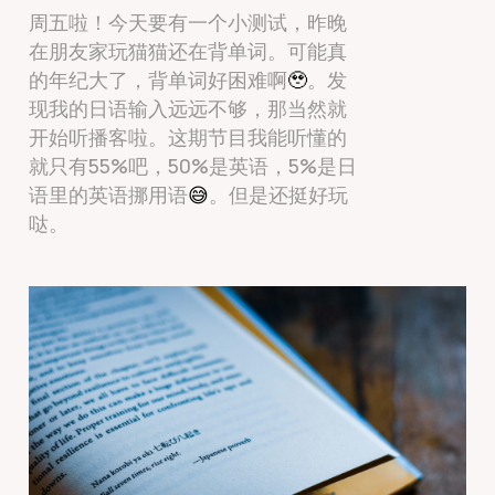
周五啦！今天要有一个小测试，昨晚
在朋友家玩猫猫还在背单词。可能真
的年纪大了，背单词好困难啊
🥹
。发
现我的日语输入远远不够，那当然就
开始听播客啦。这期节目我能听懂的
就只有55%吧，50%是英语，5%是日
语里的英语挪用语
😅
。但是还挺好玩
哒。