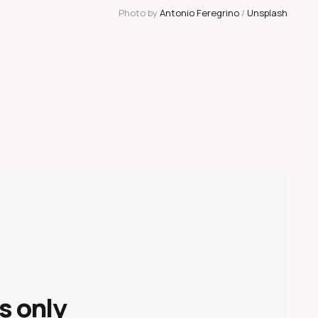
Photo by 
Antonio Feregrino
 / 
Unsplash
s only