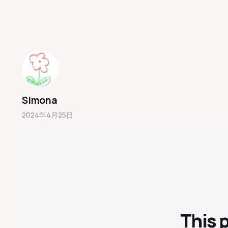
Simona
2024年4月25日
story
This 