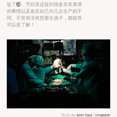
徒了
🤯
。节目里还提到很多非常离谱
的事情以及嘉宾自己的几次生产的不
同。不管有没有想要生孩子，都推荐
可以多了解！
Photo by 
Amit Gaur
 / 
Unsplash