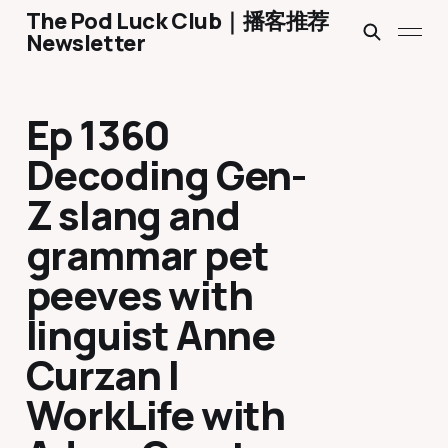
The Pod Luck Club｜播客推荐
Newsletter
Ep 1360
Decoding Gen-
Z slang and
grammar pet
peeves with
linguist Anne
Curzan |
WorkLife with