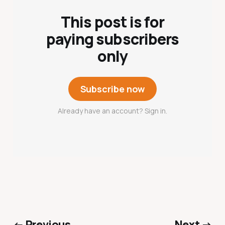
This post is for
paying subscribers
only
Subscribe now
Already have an account? Sign in.
← Previous
Next →