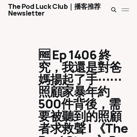
The Pod Luck Club｜播客推荐
Newsletter
🆓 Ep 1406 終
究，我還是對爸
媽揚起了手⋯⋯
照顧家暴年約
500件背後，需
要被聽到的照顧
者求救聲 | 《The