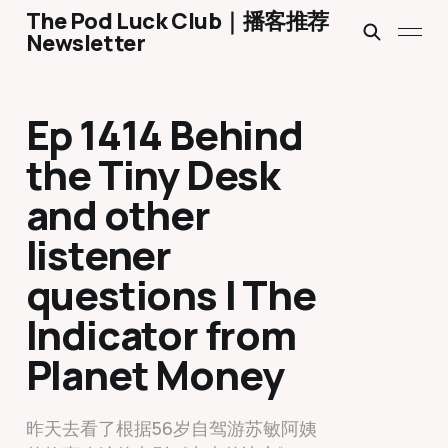
The Pod Luck Club｜播客推荐
Newsletter
Ep 1414 Behind
the Tiny Desk
and other
listener
questions | The
Indicator from
Planet Money
昨天去看了根据56岁自驾游苏敏阿姨