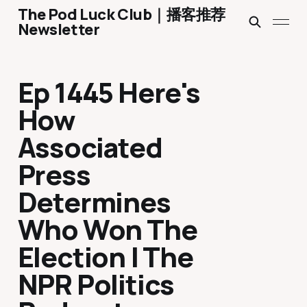
The Pod Luck Club｜播客推荐
Newsletter
Ep 1445 Here's
How
Associated
Press
Determines
Who Won The
Election | The
NPR Politics