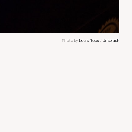
Photo by 
Louis Reed
 / 
Unsplash