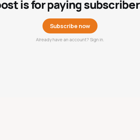
post is for paying subscriber
Subscribe now
Already have an account? Sign in.