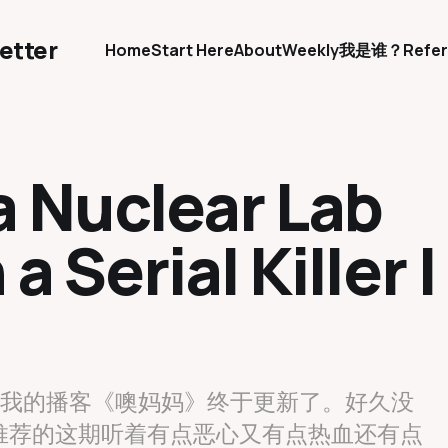
etter
Home
Start Here
About
Weekly
我是谁？
Refer
a Nuclear Lab
 Serial Killer |
，我的播客《噢妈妈》终于更新了。好久没
推荐的这期听着有点恶心又有点热血还有点