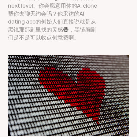
next level。你会愿意用你的AI clone
帮你去聊天约会吗？他采访的AI
dating app的创始人们直接说就是从
黑镜那部剧里找的灵感
😅
，黑镜编剧
们是不是可以收点创意费啊。