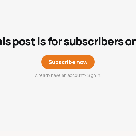
is post is for subscribers o
Subscribe now
Already have an account? Sign in.