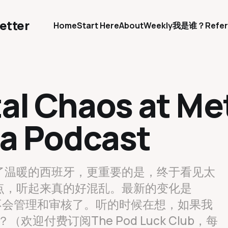
etter
Home
Start Here
About
Weekly
我是谁？
Refer
tal Chaos at Met
a Podcast
了温暖的西班牙，更重要的是，终于看见太
点，听起来真的好混乱。最新的变化是
语言都不会管理和审核了。听的时候在想，如果我
迎付费订阅The Pod Luck Club，每