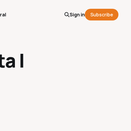
ral
Sign in
Subscribe
a |