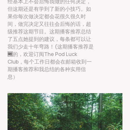
经基本上不会后悔我做的任何决定，
但这期还是有学到了新的小技巧。如
果你每次做决定都会花很久很久时
间，做完决定又往往会后悔的话，超
级推荐这期节目。这期播客推荐总结
了五点她提到的建议，每条都可以让
我们少走十年弯路！(这期播客推荐是
🆓
的，欢迎订阅The Pod Luck
Club，每个工作日都会在邮箱收到一
期播客推荐和我总结的各种实用信
息）