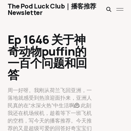
The Pod Luck Club｜播客推荐
Newsletter
Ep 1646 关于神
奇动物puffin的
一百个问题和回
答
周一好呀。我刚从荷兰飞回亚洲，一
落地就感受到热浪迎面扑来，亚洲人
民真的在“水深火热”中生活啊
🫠
此刻
我还在机场候机，趁着等下一班飞机
的空档，写今天的播客推荐。今天推
荐的又是超级可爱的回答好奇宝宝们