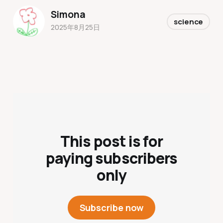
Simona
science
2025年8月25日
This post is for
paying subscribers
only
Subscribe now