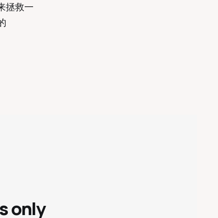
r来拯救一
的
s only