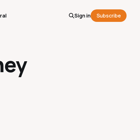
ral
Sign in
Subscribe
hey