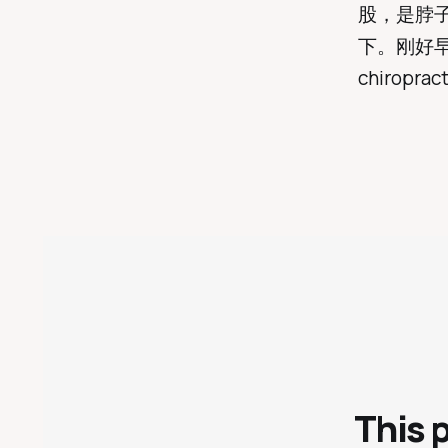
股，是脖子
下。刚好
chirop
This 