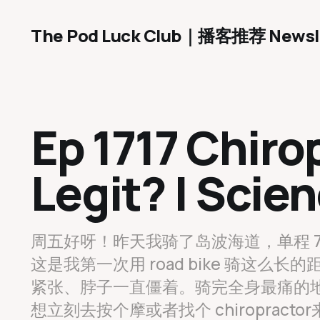
The Pod Luck Club｜播客推荐 Newsl
Ep 1717 Chiro
Legit? | Scie
周五好呀！昨天我骑了岛波海道，单程 
这是我第一次用 road bike 骑这
紧张、脖子一直僵着。骑完全身最痛的
想立刻去按个摩或者找个 chiropra