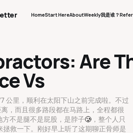
etter
Home
Start Here
About
Weekly
我是谁？
Refer
practors: Are T
nce Vs
77 公里，顺利在太阳下山之前完成啦。不过
么长的距离，而且很多路段都在马路上，全程都很
地方不是腿不是屁股，是脖子
🥲
，整个人只
ctor来拯救一下。刚好早上听了这期聊正骨师是