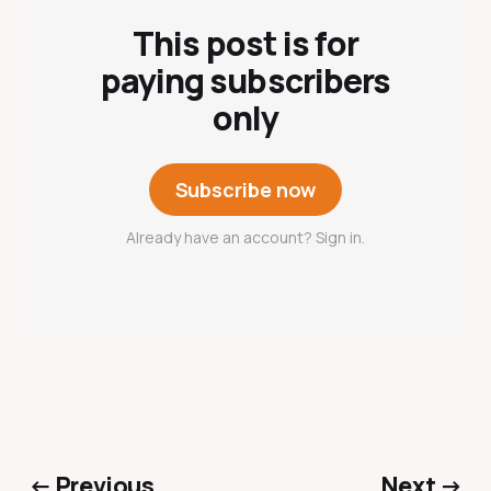
This post is for
paying subscribers
only
Subscribe now
Already have an account? Sign in.
← Previous
Next →