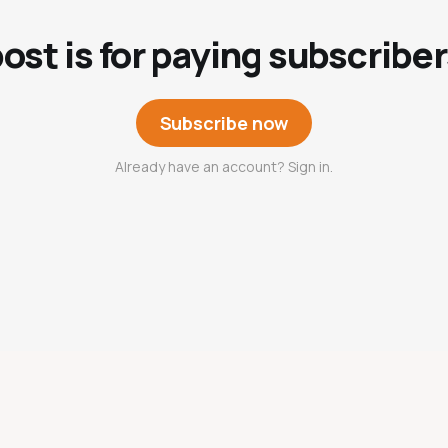
post is for paying subscriber
Subscribe now
Already have an account? Sign in.