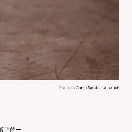
Photo by 
Annie Spratt
 / 
Unsplash
去算了的一