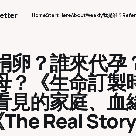
etter
Home
Start Here
About
Weekly
我是谁？
Refer
誰在捐卵？誰來代孕
母？《生命訂製
看見的家庭、血
he Real Stor