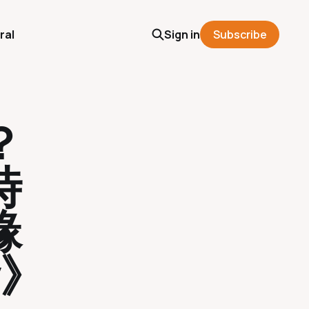
ral
Sign in
Subscribe
？
時
緣
y》