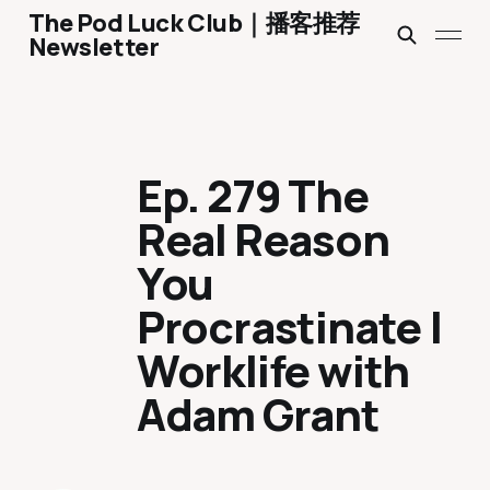
The Pod Luck Club｜播客推荐
Newsletter
Ep. 279 The
Real Reason
You
Procrastinate |
Worklife with
Adam Grant