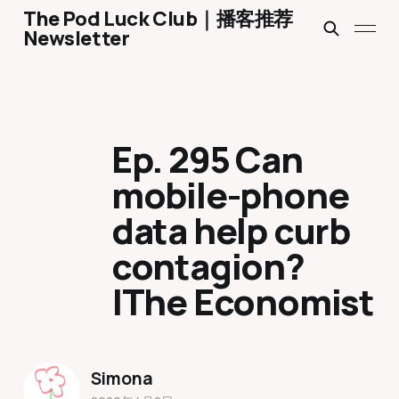
The Pod Luck Club｜播客推荐
Newsletter
Ep. 295 Can
mobile-phone
data help curb
contagion?
|The Economist
Simona