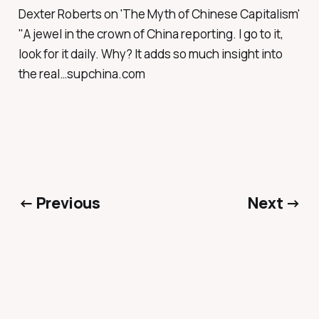
Dexter Roberts on 'The Myth of Chinese Capitalism'
"A jewel in the crown of China reporting. I go to it,
look for it daily. Why? It adds so much insight into
the real…supchina.com
← Previous
Next →