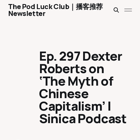
The Pod Luck Club｜播客推荐
Newsletter
Ep. 297 Dexter
Roberts on
‘The Myth of
Chinese
Capitalism’ |
Sinica Podcast