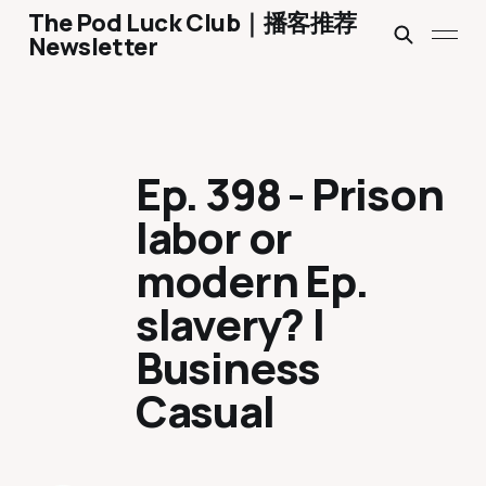
The Pod Luck Club｜播客推荐
Newsletter
Ep. 398 - Prison
labor or
modern Ep.
slavery? |
Business
Casual