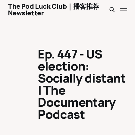
The Pod Luck Club｜播客推荐
Newsletter
Ep. 447 - US
election:
Socially distant
| The
Documentary
Podcast