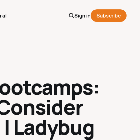
ral
Sign in
Subscribe
 Bootcamps:
Consider
 | Ladybug