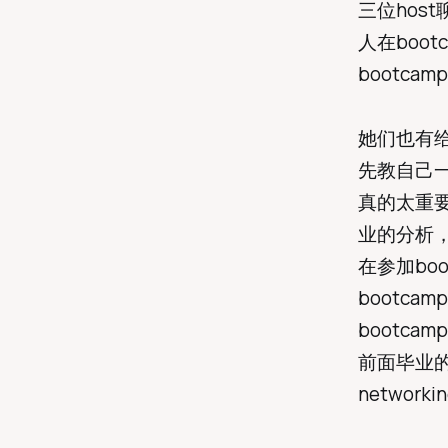
三位host
人在boo
bootc
她们也有给
先教自己一
真的太重要
业的分析
在参加bo
bootc
bootc
前面毕业的
networ