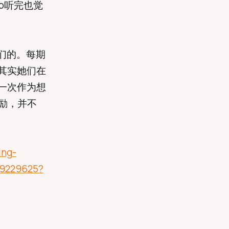
p听完也觉
们的。每期
但其实她们在
一次作为想
鼓励，并不
ing-
69229625?