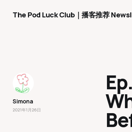
The Pod Luck Club｜播客推荐 Newsl
Ep
Wh
Simona
Be
2021年1月26日