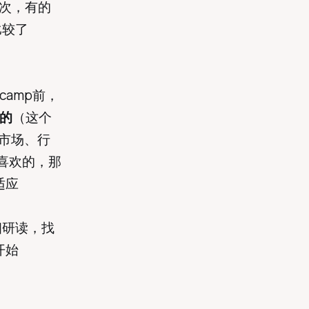
两次，有的
比较了
camp前，
g的
（这个
对市场、行
喜欢的，那
适应
细研读，找
开始