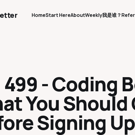
etter
Home
Start Here
About
Weekly
我是谁？
Refer
. 499 - Coding
at You Should 
fore Signing Up