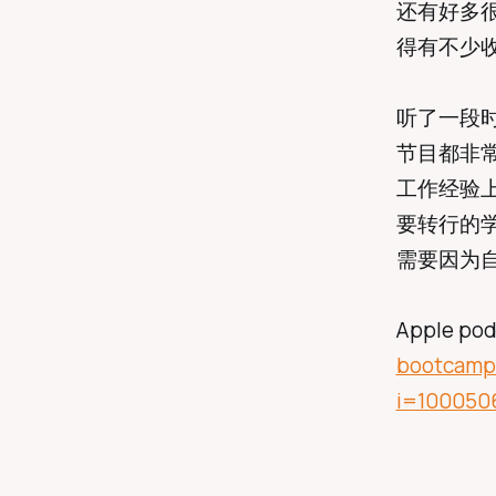
还有好多很
得有不少
听了一段
节目都非常
工作经验上
要转行的学
需要因为自
Apple po
bootcamps
i=100050