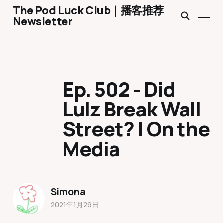
The Pod Luck Club｜播客推荐
Newsletter
Ep. 502 - Did
Lulz Break Wall
Street? | On the
Media
Simona
2021年1月29日