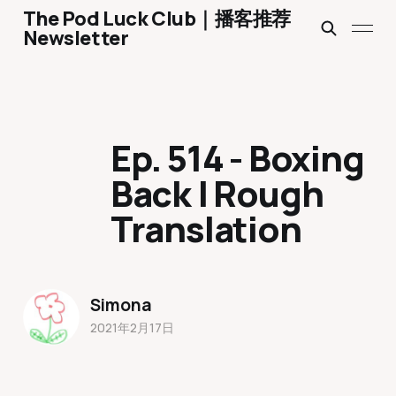
The Pod Luck Club｜播客推荐
Newsletter
Ep. 514 - Boxing
Bac‪k‬ | Rough
Translation
Simona
2021年2月17日