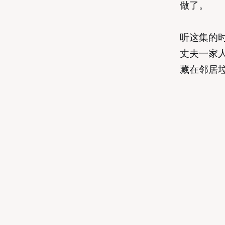
做了。
听这集的
丈夫一家
藏在邻居