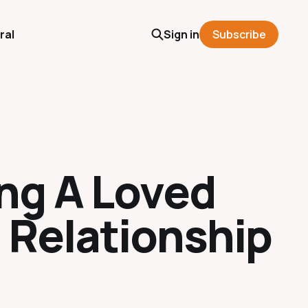
ral
Sign in
Subscribe
ing A Loved
Relationshi‪p‬