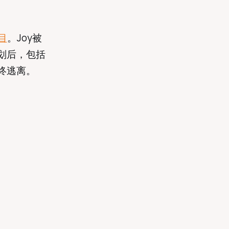
节目
。Joy被
划后，包括
终逃离。