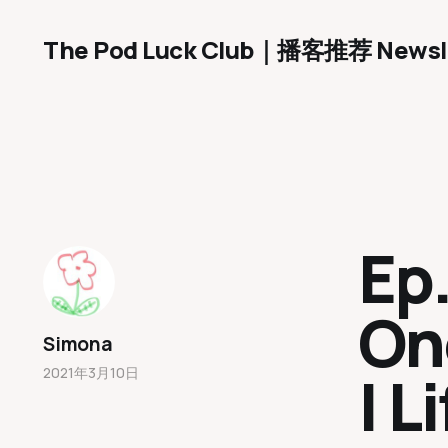
The Pod Luck Club｜播客推荐 Newsl
Ep
One
Simona
| L
2021年3月10日