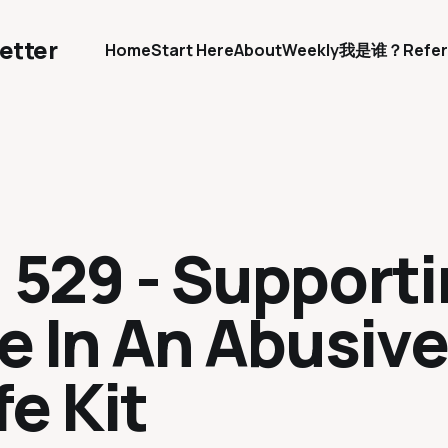
etter
Home
Start Here
About
Weekly
我是谁？
Refer
. 529 - Support
 In An Abusive 
ife Kit