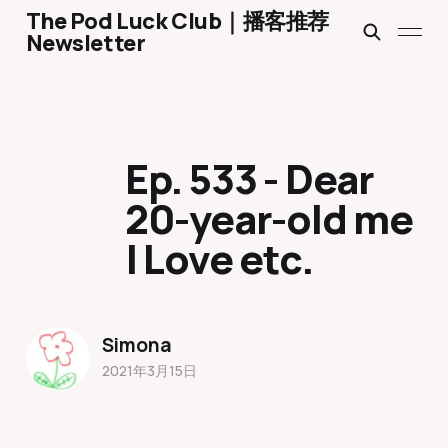
The Pod Luck Club｜播客推荐
Newsletter
Ep. 533 - Dear
20-year-old m‪e‬
| Love etc.
Simona
2021年3月15日