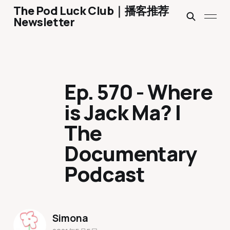
The Pod Luck Club｜播客推荐
Newsletter
Ep. 570 - Where
is Jack Ma? |
The
Documentary
Podcast
Simona