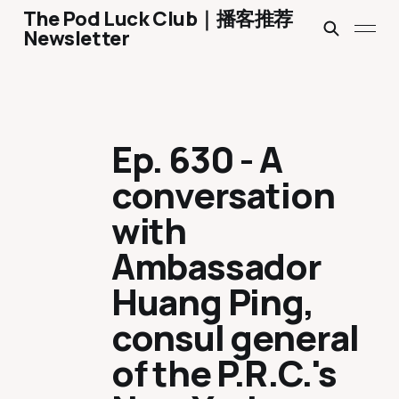
The Pod Luck Club｜播客推荐
Newsletter
Ep. 630 - A
conversation
with
Ambassador
Huang Ping,
consul general
of the P.R.C.'s