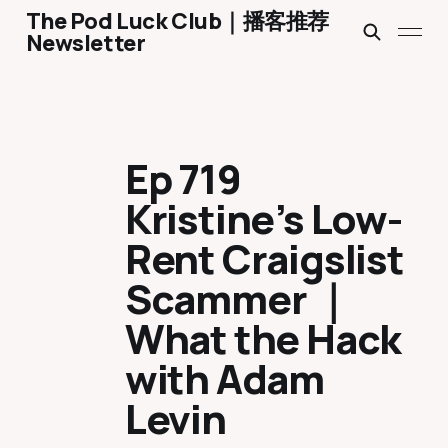
The Pod Luck Club｜播客推荐
Newsletter
Ep 719
Kristine’s Low-
Rent Craigslist
Scammer ｜
What the Hack
with Adam
Levin