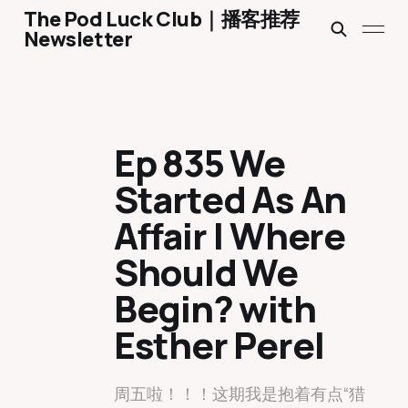
The Pod Luck Club｜播客推荐
Newsletter
Ep 835 We
Started As An
Affair | Where
Should We
Begin? with
Esther Perel
周五啦！！！这期我是抱着有点“猎