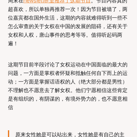
周末在
newsletter里推荐了这期节目
。节目内容真的
超喜欢，所以单独再推荐一次！因为节目被墙了，两
位嘉宾都在国外生活，这期的内容就难得听到一些不
怎么审查的关于女权在中国的发展的阻碍，还有关于
女权和人权，唐山事件的思考等等。值得听起码两
遍！
这期节目前半段讨论了女权运动在中国面临的最大的
问题，一方面是掌权者怀疑和抵触任何自下而上的运
动；一方面是掌握话语权的人（绝大部分都是男性）
不理解也不愿意去了解女权。他们宁愿相信这些肯定
是有组织的，有阴谋的，有境外势力的，也不愿意相
信
原来女性她是可以站出来，女性她是有自己的主