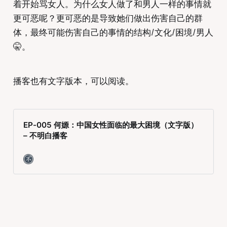
着开始骂女人。为什么女人做了和男人一样的事情就
更可恶呢？更可恶的是导致她们做出伤害自己的群
体，最终可能伤害自己的事情的结构/文化/困境/男人
🤫。
播客也有文字版本，可以阅读。
EP-005 何嫄：中国女性面临的最大困境（文字版）
– 不明白播客