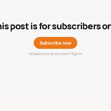
is post is for subscribers o
Subscribe now
Already have an account? Sign in.