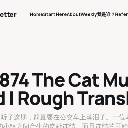
etter
Home
Start Here
About
Weekly
我是谁？
Refer
874 The Cat Mus
d | Rough Trans
上听了这期，简直要在公交车上落泪了。一位
小镇之间产生的奇妙连结，而且连结的开始是data和