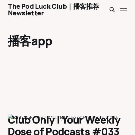
The Pod Luck Club｜播客推荐
Newsletter
播客app
Club Only | Your Weekly
Dose of Podcasts #033