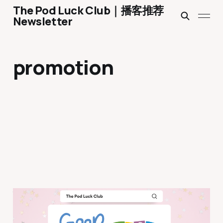
The Pod Luck Club｜播客推荐
Newsletter
promotion
YWDP #128 ｜ 六周年
Promotion & 我的2024年