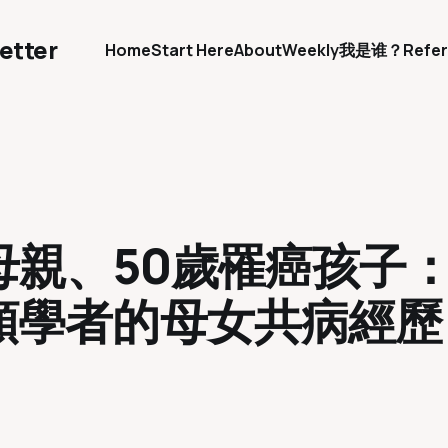
etter
Home
Start Here
About
Weekly
我是谁？
Refer
歲失智母親、50歲罹癌孩
者的母女共病經歷 ｜ 《