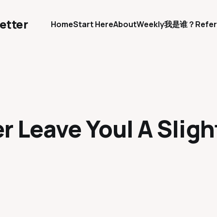
etter
Home
Start Here
About
Weekly
我是谁？
Refer
er Leave You| A Slig