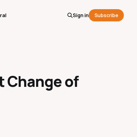
ral
Sign in
Subscribe
ht Change of