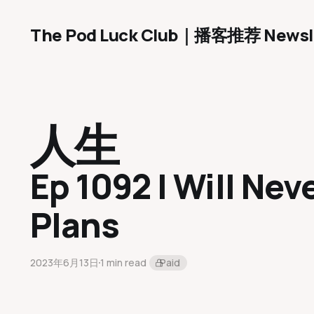
The Pod Luck Club｜播客推荐 Newsl
人生
Ep 1092 I Will Nev
Plans
2023年6月13日
1 min read
Paid