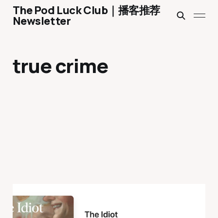
The Pod Luck Club｜播客推荐
Newsletter
true crime
Ep 1800 The Idiot
2026年4月17日
3 min read
Paid