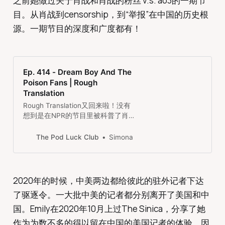
之前她做过关于肖战和肖战的粉丝 v.s. ao3的一期节
目。从肖战到censorship，到“举报”在中国的历史根
源。一期节目的深度和广度都有！
Ep. 414 - Dream Boy And The
Poison Fans | Rough
Translation
Rough Translation又回来啦！没有
想到是在NPR的节目里被科普了肖战
事件的前因后果。有点点失望他们没
有找到写《下坠》的作者，太想知道
The Pod Luck Club
Simona
作者的想法了！这集里采访了几位女
性，有肖战的粉丝，ao3的支持者
等。host提到NPR有很严格的“匿名”
的要求，除非是会有人身安全威胁，
2020年的时候，中美两边都给彼此的驻外记者下达
不然不可以匿名。经过他们的审核，
了驱逐令。一大批中美的记者都分别离开了美国和中
这集里被采访的人都符合要求，都是
匿名。后半段有提到#抵制肖战的人
国。Emily在2020年10月上过The Sinica，分享了她
群里有各界人士，几乎是过去被
作为为数不多的得以留在中国的美国记者的体验。因