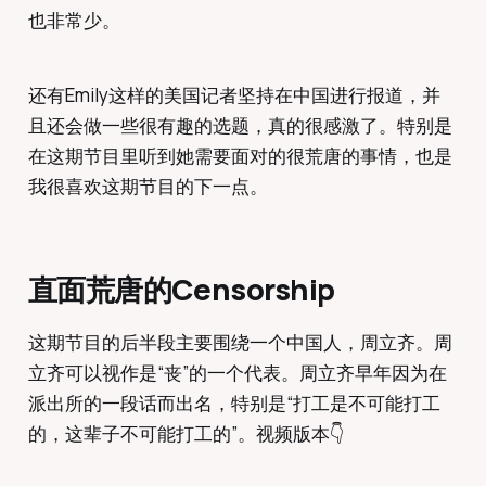
中国针对外媒记者的限制之前拿到了
也非常少。
一年的签证。光听她的声音，就觉得
挺累的。她说她们目前就三十多个记
者，要cover整个中国的故事。每个
还有Emily这样的美国记者坚持在中国进行报道，并
人都在加班。疫情以后，再加上她们
被随时随地跟着，很多采访都只能在
且还会做一些很有趣的选题，真的很感激了。特别是
微信…
在这期节目里听到她需要面对的很荒唐的事情，也是
我很喜欢这期节目的下一点。
直面荒唐的Censorship
这期节目的后半段主要围绕一个中国人，周立齐。周
立齐可以视作是“丧”的一个代表。周立齐早年因为在
派出所的一段话而出名，特别是“打工是不可能打工
的，这辈子不可能打工的”。视频版本👇