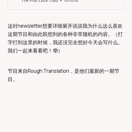
The Pod Luck Club
Simona
里）最喜欢的一期了。喜欢的原因有
好多好多，可能需要周末newsletter
里展开讲讲。今天还是迫不及待想要
推荐！！
这封newsletter想要详细展开说说我为什么这么喜欢
这期节目和由此联想到的各种非常随机的内容。（打
字打到这里的时候，我还没完全想好今天会写什么。
我们一起来看看吧！🤓）
节目来自Rough Translation，是他们最新的一期节
目。