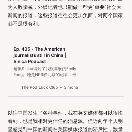
cencor/举报过的人都发声。但是反
为人数骤减，外媒记者也只能做一些更“重要”社会大
对的人最后也用了肖战粉丝采用的方
式来进行抗争。节目还提到了“举报”
新闻的报道，这些报道往往会更加负面，对两个国家
在中国的历史根源。听完节目，联系
都不是很有利。
到现在美国也有各种#cancel，觉得
人其实都差不…
Ep. 435 - The American
journalists still in China |
Sinica Podcast
这集Sinica请到了我很喜欢的Emily
Feng。她是NPR驻北京的记者，最
近做了好多报道，还给Rough
Translation做了关于肖战的节目。
The Pod Luck Club
Simona
这集他们讨论了中美两国之间在记者
方面的限制，Trump把在美国的中国
记者人数一减再减，签证也越弄越复
杂；中国也反击，在人数、签证、记
以往中国发生了各种事件，我在英文媒体都可以很快
者证方面都卡得非常严格。很多被赶
看到，也是我相对更信任的消息源。但近两年个人明
走的外媒记者现在大多数都在台湾和
东南亚工作。 EmilyFeng很幸运地在
显感觉到中国的新闻在美国媒体报道的滞后性，数量