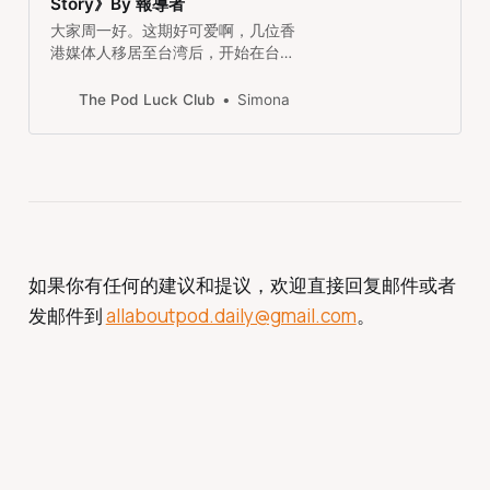
Story》By 報導者
大家周一好。这期好可爱啊，几位香
港媒体人移居至台湾后，开始在台湾
做一日体验式的节目，做农夫、垃圾
工人、咖啡店店员等等，用他们的视
The Pod Luck Club
Simona
角看待台湾的日常生活。节目里当然
也提到他们先后移居台湾的时机和原
因，以及他们现在的身份认同。是一
期每一秒都和政治相关都又轻松有趣
的节目。还可以练习粤语听力！
如果你有任何的建议和提议，欢迎直接回复邮件或者
发邮件到
allaboutpod.daily@gmail.com
。