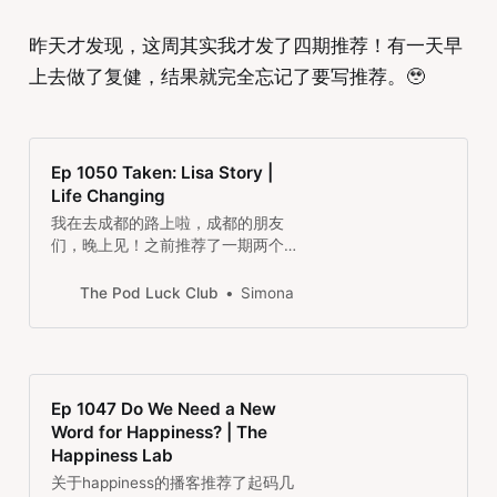
昨天才发现，这周其实我才发了四期推荐！有一天早
上去做了复健，结果就完全忘记了要写推荐。🥹
Ep 1050 Taken: Lisa Story |
Life Changing
我在去成都的路上啦，成都的朋友
们，晚上见！之前推荐了一期两个小
孩都一夜之间被前夫从伦敦带到了巴
基斯坦的访谈，这期节目里访谈了被
The Pod Luck Club
Simona
带走的女儿。听完女儿这边的故事，
太心疼了！不过这期节目里也说到了
她们在很多年后，终于打开心结，再
次成为了关系很好的母女，又超感动
的！
Ep 1047 Do We Need a New
Word for Happiness? | The
Happiness Lab
关于happiness的播客推荐了起码几