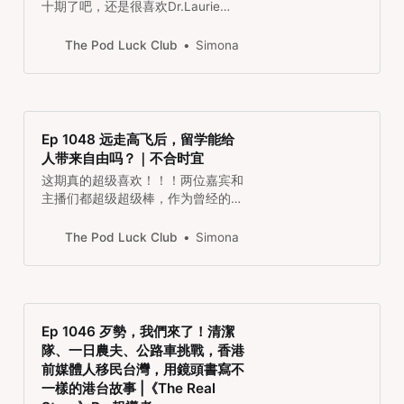
十期了吧，还是很喜欢Dr.Laurie
Santos！这期是别人访谈她，有很
多是以前的节目里讲过的，但是常听
The Pod Luck Club
Simona
常新，也有她在COVID之后的一些个
人updates。每次听她的节目都会有
在想人生的意义是什么，我真的快乐
吗？我要追求的是快乐吗？
Ep 1048 远走高飞后，留学能给
人带来自由吗？｜不合时宜
这期真的超级喜欢！！！两位嘉宾和
主播们都超级超级棒，作为曾经的女
性留学生，对这期里好多内容都超级
感同身受。出国不是必要的，更重要
The Pod Luck Club
Simona
的是，当我们在不同的环境里意识到
我们在中国被长期灌输的规训，原来
不是人生的必经之路。当然还有这两
天在不同的地方都听到的因为饭桌上
讲笑话不被理解而回国的梗，太典
Ep 1046 歹勢，我們來了！清潔
了。
隊、一日農夫、公路車挑戰，香港
前媒體人移民台灣，用鏡頭書寫不
一樣的港台故事 |《The Real