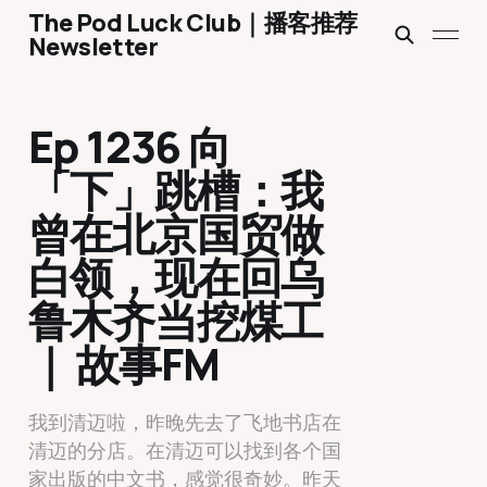
The Pod Luck Club｜播客推荐
Newsletter
Ep 1236 向
「下」跳槽：我
曾在北京国贸做
白领，现在回乌
鲁木齐当挖煤工
｜ 故事FM
我到清迈啦，昨晚先去了飞地书店在
清迈的分店。在清迈可以找到各个国
家出版的中文书，感觉很奇妙。昨天