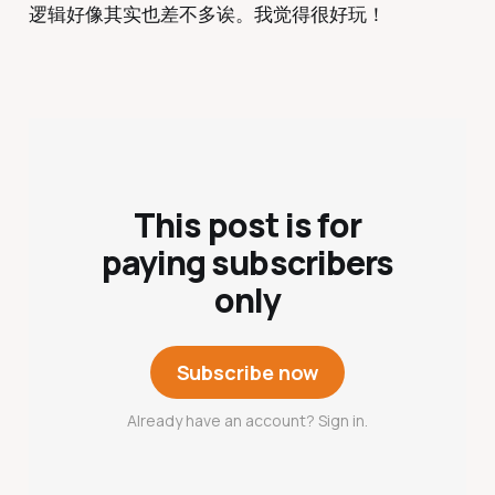
逻辑好像其实也差不多诶。我觉得很好玩！
This post is for
paying subscribers
only
Subscribe now
Already have an account? Sign in.