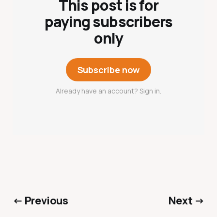
This post is for
paying subscribers
only
Subscribe now
Already have an account? Sign in.
← Previous
Next →