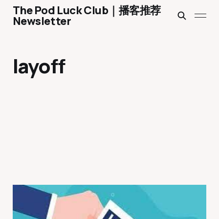
The Pod Luck Club｜播客推荐
Newsletter
layoff
Ep 1332 Anatomy of a
layoff | Planet Money