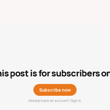
is post is for subscribers o
Subscribe now
Already have an account? Sign in.