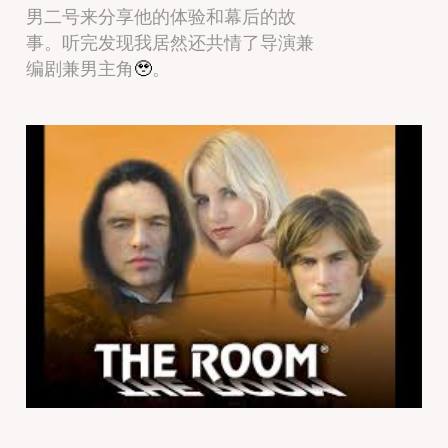
男二号来分享他的体验和幕后的故
事。听完发现我居然还共情了导演兼
编剧兼男主角
🥹
。