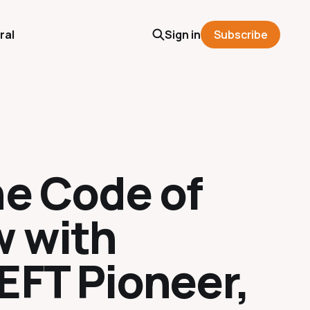
ral
Sign in
Subscribe
he Code of
w with
EFT Pioneer,