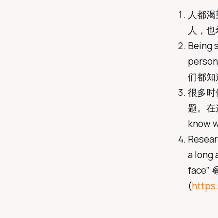
人都渴
人，也
Being s
per
们都知道
很多时
题。在这种
know wh
Resear
a long 
face” 
(
https: