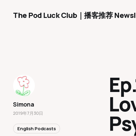
The Pod Luck Club｜播客推荐 Newsl
Ep
Lo
Simona
Ps
2019年7月30日
English Podcasts