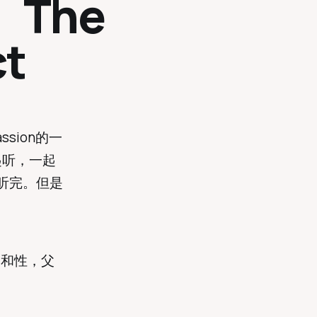
｜ The
ct
ssion的一
起听，一起
听完。但是
爱和性，父