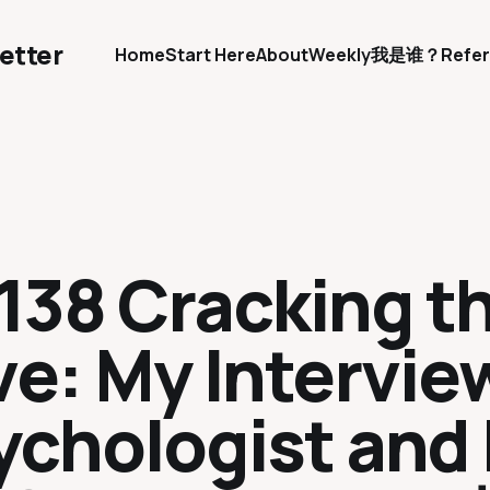
etter
Home
Start Here
About
Weekly
我是谁？
Refer
.138 Cracking t
ve: My Intervie
ychologist and 