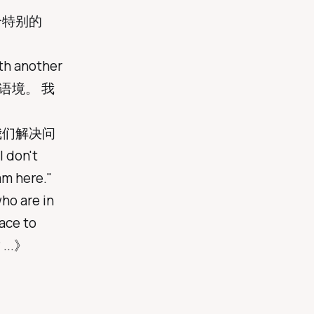
个特别的
ith another
语境。 我
我们解决问
don't
am here."
ho are in
face to
 ...》